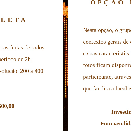
OPÇÃO 
PLETA
Nesta opção, o grup
contextos gerais de
tos feitas de todos
e suas característic
período de 2h.
fotos ficam disponív
esolução. 200 à 400
participante, através
que facilita a local
600,00
Investi
Foto vendida