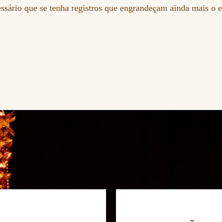
ssário que se tenha registros que engrandeçam ainda mais o e