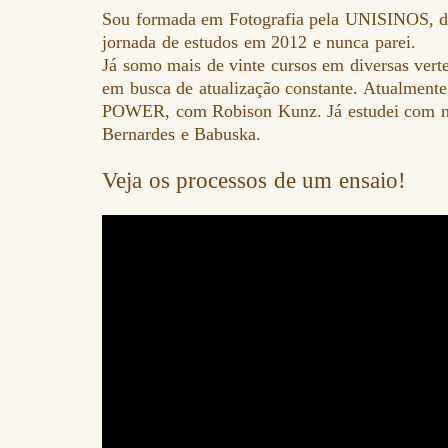
Sou formada em Fotografia pela UNISINOS, de
jornada de estudos em 2012 e nunca parei.
Já somo mais de vinte cursos em diversas verte
em busca de atualização constante. Atualmente
POWER, com Robison Kunz. Já estudei com 
Bernardes e Babuska.
Veja os processos de um ensaio!