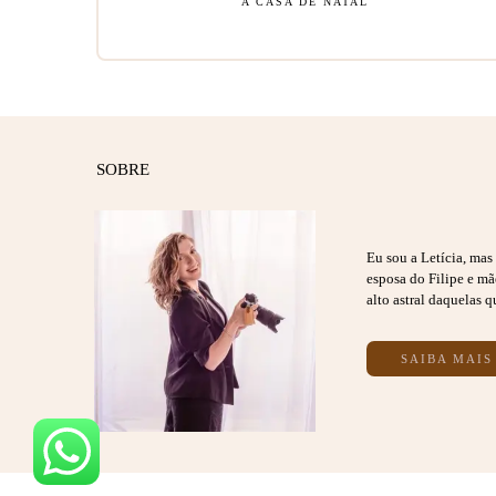
A CASA DE NATAL
SOBRE
Eu sou a Letícia, ma
esposa do Filipe e m
alto astral daquelas q
SAIBA MAIS