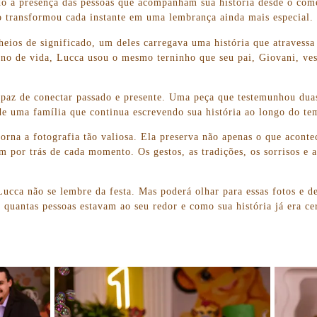
o a presença das pessoas que acompanham sua história desde o come
 transformou cada instante em uma lembrança ainda mais especial.
cheios de significado, um deles carregava uma história que atravessa
ano de vida, Lucca usou o mesmo terninho que seu pai, Giovani, ves
az de conectar passado e presente. Uma peça que testemunhou duas
de uma família que continua escrevendo sua história ao longo do te
torna a fotografia tão valiosa. Ela preserva não apenas o que acon
em por trás de cada momento. Os gestos, as tradições, os sorrisos e
Lucca não se lembre da festa. Mas poderá olhar para essas fotos e d
l, quantas pessoas estavam ao seu redor e como sua história já era c