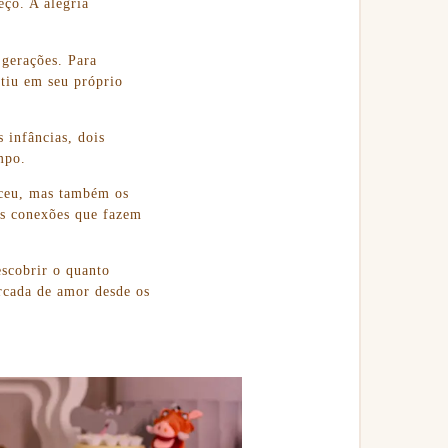
ço. A alegria
 gerações. Para
tiu em seu próprio
 infâncias, dois
mpo.
teceu, mas também os
 as conexões que fazem
escobrir o quanto
ercada de amor desde os