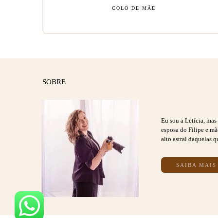
COLO DE MÃE
SOBRE
Eu sou a Letícia, ma
esposa do Filipe e m
alto astral daquelas q
SAIBA MAIS