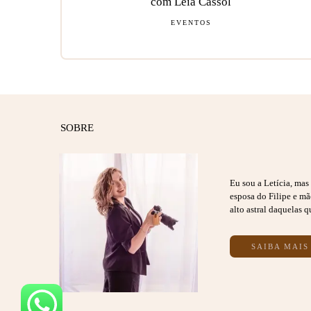
com Léia Cassol
EVENTOS
SOBRE
Eu sou a Letícia, ma
esposa do Filipe e m
alto astral daquelas q
SAIBA MAIS