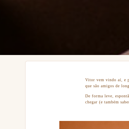
Vitor vem vindo aí, e 
que são amigos de long
De forma leve, espontâ
chegar (e também saber