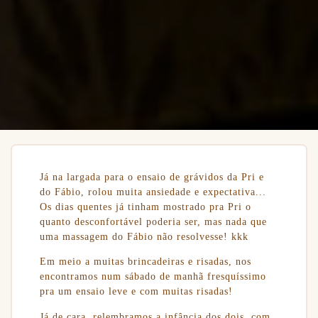
Já na largada para o ensaio de grávidos da Pri e
do Fábio, rolou muita ansiedade e expectativa...
Os dias quentes já tinham mostrado pra Pri o
quanto desconfortável poderia ser, mas nada que
uma massagem do Fábio não resolvesse! kkk
Em meio a muitas brincadeiras e risadas, nos
encontramos num sábado de manhã fresquíssimo
pra um ensaio leve e com muitas risadas!
Já de cara, relembramos a infância dos dois, com