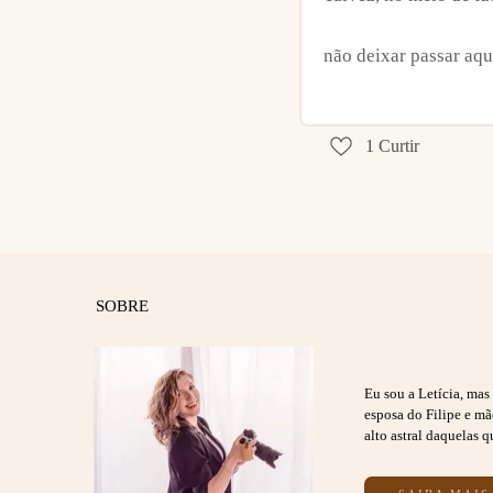
não deixar passar aqu
1
Curtir
SOBRE
Eu sou a Letícia, ma
esposa do Filipe e m
alto astral daquelas q