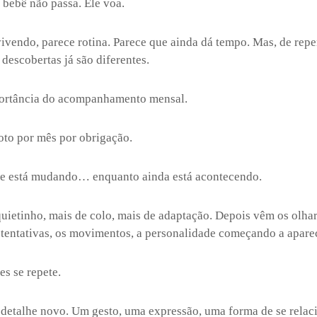
bebê não passa. Ele voa.
ivendo, parece rotina. Parece que ainda dá tempo. Mas, de repen
s descobertas já são diferentes.
portância do acompanhamento mensal.
oto por mês por obrigação.
ue está mudando… enquanto ainda está acontecendo.
ietinho, mais de colo, mais de adaptação. Depois vêm os olhar
s tentativas, os movimentos, a personalidade começando a apare
s se repete.
detalhe novo. Um gesto, uma expressão, uma forma de se rela