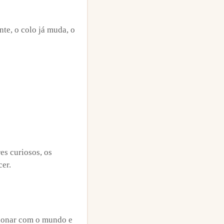
te, o colo já muda, o
es curiosos, os
cer.
cionar com o mundo e