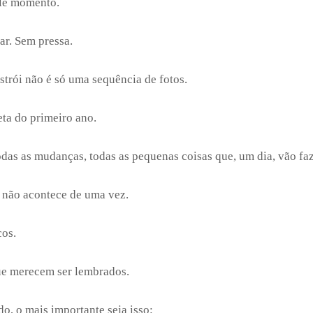
ele momento.
ar. Sem pressa.
nstrói não é só uma sequência de fotos.
ta do primeiro ano.
odas as mudanças, todas as pequenas coisas que, um dia, vão faz
 não acontece de uma vez.
cos.
ue merecem ser lembrados.
do, o mais importante seja isso: