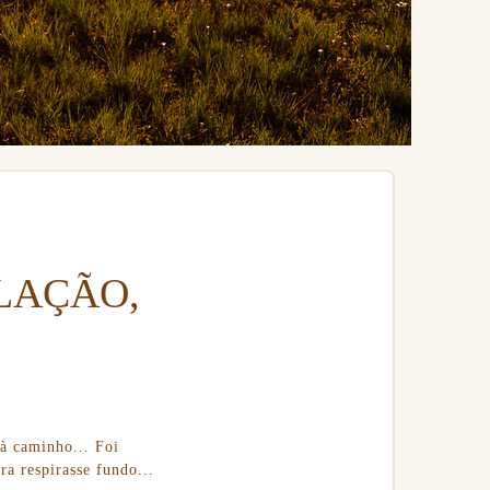
LAÇÃO,
à caminho... Foi
a respirasse fundo...