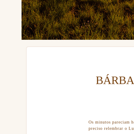
BÁRBA
Os minutos pareciam ho
preciso relembrar o Lu