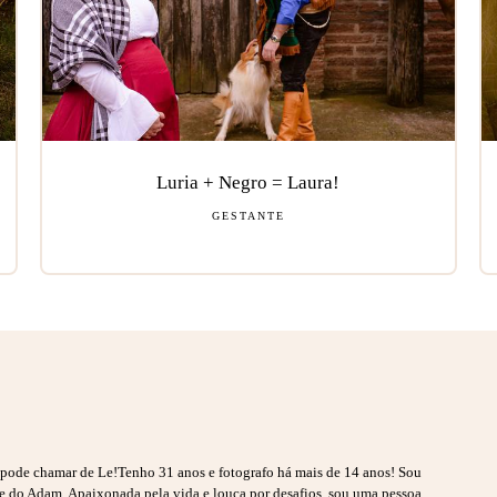
Luria + Negro = Laura!
GESTANTE
s pode chamar de Le!Tenho 31 anos e fotografo há mais de 14 anos! Sou
ãe do Adam. Apaixonada pela vida e louca por desafios, sou uma pessoa