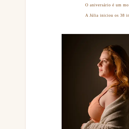
O aniversário é um mom
A Júlia iniciou os 38 