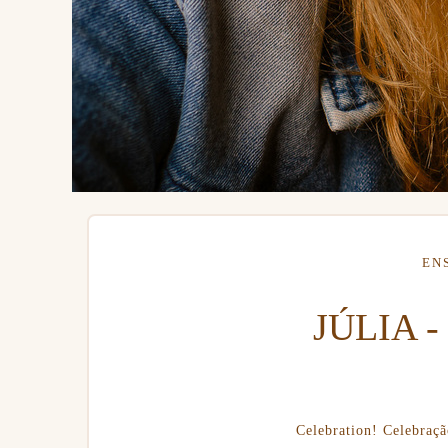
EN
JÚLIA 
Celebration! Celebraçã