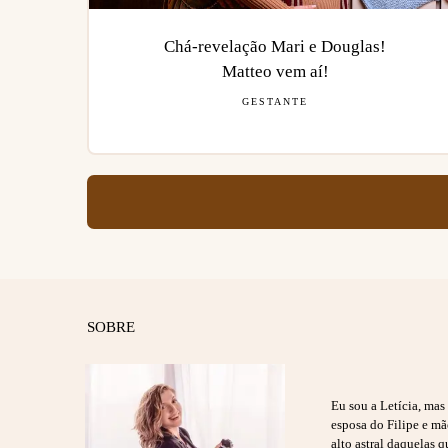
Chá-revelação Mari e Douglas!
Matteo vem aí!
GESTANTE
SOBRE
Eu sou a Letícia, ma
esposa do Filipe e m
alto astral daquelas q